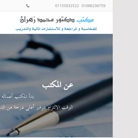
01006236759 01155832522
015381300
فاكس:015370852
عن المكتب
الوقت الالتزام بتوفير أعلى درجة من ال