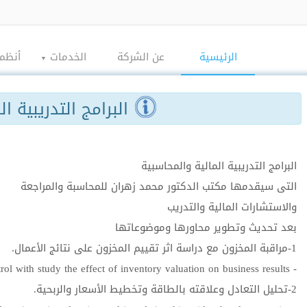
الرئيسية
عن الشركة
الخدمات
أنظمة
▼
التكاليف
البرامج التدريبية ال
المحاسبة والمراجع
الاستشارات المالي
الضرائب
البرامج التدريبية المالية والمحاسبية
البرامج المالية والمحا
التى سيقدمها مكتب الدكتور محمد زهران للمحاسبة والمراجعة
والاستشارات المالية والتدريب
التدريب
بعد تحديث وتطوير محاورها وموضوعاتها
البرامج التدريبية الما
1-مراقبة المخزون مع دراسة اثر تقييم المخزون على نتائج الأعمال.
العرض المالي بشأن جميع 
- Inventory control with study the effect of inventory valuation on business results.
التدريبية
2-تحليل التعادل وعلاقته بالطاقة وتخطيط الأسعار والربحية.