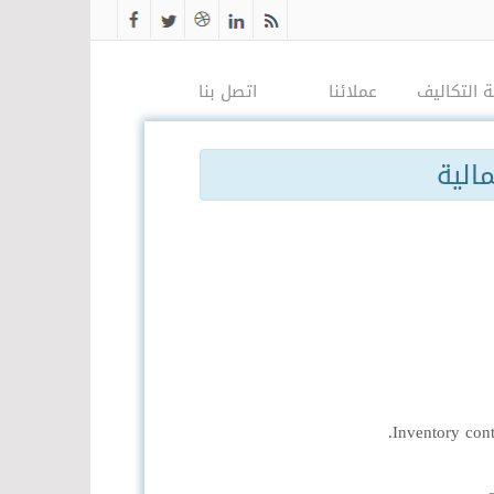
 التكاليف
عملائنا
اتصل بنا
مالية
ة
ة
سبية
لية
الدورات